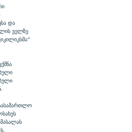
რი
ს
ყსა და
ოლის ველზე
ვიკილიკსმა“
ექმნა
ბული
ებული
.
 სასამართლო
ოსახეს
 მასალას
ს.