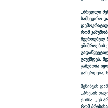
„ბრედლი მენ
სამხედრო და
დემოკრატიუ
რომ ჯაშუშო
შეერთებულ შ
უშიშროების 
გადაწყვეტილ
გაუქმდეს. შ
ჯაშუშობა იყ
გაჩერდება, 
მენინგის და
„პრესის თა
ტიმმა.
„ეს ა
რომ პრესისა