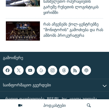
სახმელეთო ოპერაციების
გარეშე რუსეთის ლოგისტიკას
ყირიმში
რას აჩვენებს ქოლ-ცენტრებზე
"მონიტორის" გამოძიება და რას
ამბობს პროკურატურა
ᲒᲐᲛᲝᲘᲬᲔᲠᲔ
ᲡᲐᲘᲜᲤᲝᲠᲛᲐᲪᲘᲝ ᲒᲕᲔᲠᲓᲔᲑᲘ
რადიო თავისუფლება, RFE/RL, Inc. ყველა უფლება
დაცულია
პოდკასტები