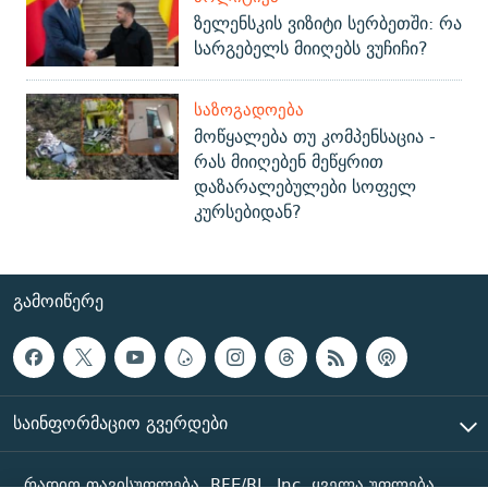
ზელენსკის ვიზიტი სერბეთში: რა
სარგებელს მიიღებს ვუჩიჩი?
ᲡᲐᲖᲝᲒᲐᲓᲝᲔᲑᲐ
მოწყალება თუ კომპენსაცია -
რას მიიღებენ მეწყრით
დაზარალებულები სოფელ
კურსებიდან?
ᲒᲐᲛᲝᲘᲬᲔᲠᲔ
ᲡᲐᲘᲜᲤᲝᲠᲛᲐᲪᲘᲝ ᲒᲕᲔᲠᲓᲔᲑᲘ
რადიო თავისუფლება, RFE/RL, Inc. ყველა უფლება