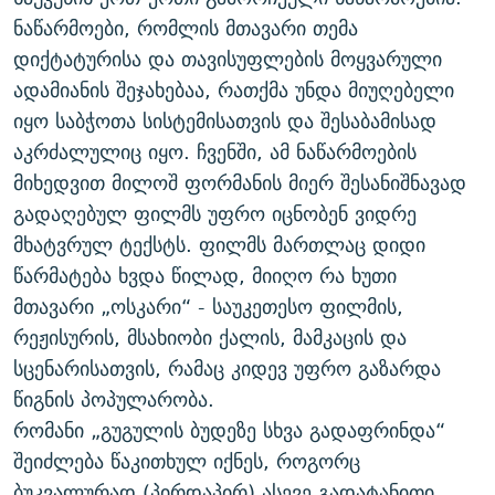
ᲒᲐᲛᲝᲘᲬᲔᲠᲔ
ᲛᲝᲚᲐᲞᲐᲠᲐᲙᲔ ᲢᲔᲥᲡᲢᲔᲑᲘ
ᲩᲔᲛᲘ ᲡᲘᲙᲕᲓᲘᲚᲘᲡ ᲛᲘᲖᲔᲖᲘᲐ COVID-19
ნაწარმოები, რომლის მთავარი თემა
დიქტატურისა და თავისუფლების მოყვარული
ᲨᲘᲜ - ᲣᲪᲮᲝᲔᲗᲨᲘ
11 ᲬᲔᲚᲘ - 11 ᲐᲛᲑᲐᲕᲘ
ადამიანის შეჯახებაა, რათქმა უნდა მიუღებელი
ᲚᲘᲢᲔᲠᲐᲢᲣᲠᲣᲚᲘ ᲬᲐᲮᲜᲐᲒᲔᲑᲘ
ᲡᲐᲞᲐᲠᲚᲐᲛᲔᲜᲢᲝ ᲐᲠᲩᲔᲕᲜᲔᲑᲘᲡ ᲘᲡᲢᲝᲠᲘᲐ
იყო საბჭოთა სისტემისათვის და შესაბამისად
ᲐᲛᲔᲠᲘᲙᲣᲚᲘ ᲛᲝᲗᲮᲠᲝᲑᲐ
ᲑᲐᲕᲨᲕᲔᲑᲘ ᲞᲠᲝᲡᲢᲘᲢᲣᲪᲘᲐᲨᲘ - ᲐᲛᲝᲣᲗᲥᲛᲔᲚᲘ ᲐᲛᲑᲐᲕᲘ
აკრძალულიც იყო. ჩვენში, ამ ნაწარმოების
რთე/რთ-ის ყველა საიტი
მიხედვით მილოშ ფორმანის მიერ შესანიშნავად
ᲘᲛᲞᲔᲠᲘᲐ ᲓᲐ ᲠᲐᲓᲘᲝ
5 ᲐᲛᲑᲐᲕᲘ - 20 ᲘᲕᲜᲘᲡᲡ ᲓᲐᲨᲐᲕᲔᲑᲣᲚᲔᲑᲘ
გადაღებულ ფილმს უფრო იცნობენ ვიდრე
ᲐᲒᲕᲘᲡᲢᲝᲡ ᲝᲛᲘ
მხატვრულ ტექსტს. ფილმს მართლაც დიდი
ПРИВЕТ ᲙᲣᲚᲢᲣᲠᲐ
წარმატება ხვდა წილად, მიიღო რა ხუთი
მთავარი „ოსკარი“ - საუკეთესო ფილმის,
რეჟისურის, მსახიობი ქალის, მამკაცის და
სცენარისათვის, რამაც კიდევ უფრო გაზარდა
წიგნის პოპულარობა.
რომანი „გუგულის ბუდეზე სხვა გადაფრინდა“
შეიძლება წაკითხულ იქნეს, როგორც
ბუკვალურად (პირდაპირ) ასევე გადატანითი