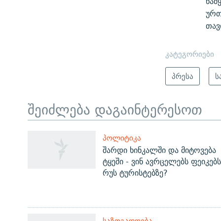
წამ
ურთ
თავ
კატეგორიები
პრესა
ს
შეიძლება დაგაინტერესოთ
ЭХО КАВКАЗА
ᲞᲝᲚᲘᲢᲘᲙᲐ
ᲒᲐᲛᲝᲘᲬᲔᲠᲔ
შარდი ხინკალში და მიტოვება
ტყეში - ვინ ავრცელებს ფეიკებს
რუს ტურისტებზე?
რთე/რთ-ის ყველა საიტი
ᲡᲐᲖᲝᲒᲐᲓᲝᲔᲑᲐ