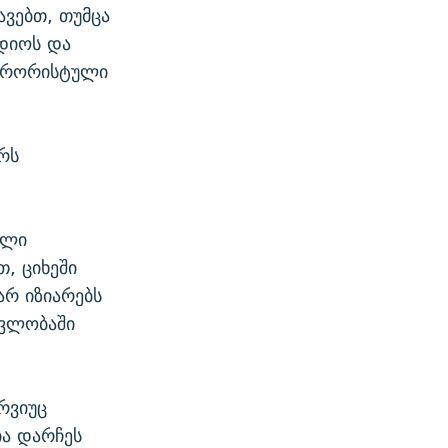
ვებთ, თუმცა
სდიოს და
ტერორისტული
რს
ს
ული
, ციხეში
არ იზიარებს
ავლობაში
რვიუც
ია დარჩეს