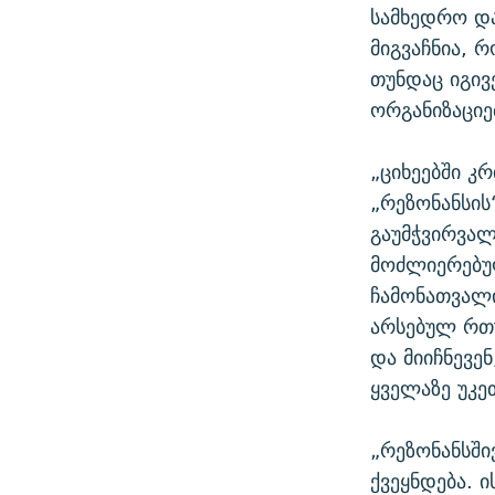
სამხედრო და
მიგვაჩნია, 
თუნდაც იგივ
ორგანიზაციებ
„ციხეებში კ
„რეზონანსის
გაუმჭვირვა
მოძლიერებულ
ჩამონათვალი
არსებულ რთუ
და მიიჩნევე
ყველაზე უკე
„რეზონანსში
ქვეყნდება. 