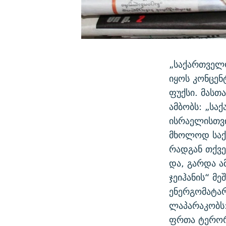
„საქართველო
იყოს კონცენ
ფუქსი. მასთ
ამბობს: „ს
ისრაელისთვი
მხოლოდ საქა
რადგან თქვე
და, გარდა ა
ჯეიჰანის“ მ
ენერგომატა
ლაპარაკობს:
ფრთა ტერორი