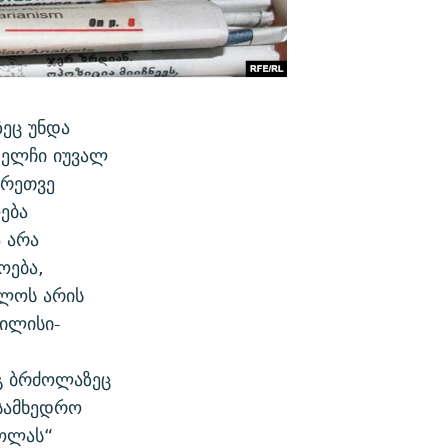
ეც უნდა
 ელჩი იუვალ
გრეთვე
ება
 არა
ოება,
ხლოს არის
ბილისი-
გ ბრძოლაზეც
 სამხედრო
ბოლას“