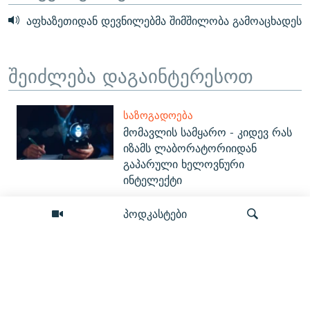
აფხაზეთიდან დევნილებმა შიმშილობა გამოაცხადეს
შეიძლება დაგაინტერესოთ
ᲡᲐᲖᲝᲒᲐᲓᲝᲔᲑᲐ
მომავლის სამყარო - კიდევ რას
იზამს ლაბორატორიიდან
გაპარული ხელოვნური
ინტელექტი
პოდკასტები
ᲞᲝᲚᲘᲢᲘᲙᲐ
“პუტინი არის ბანდიტი... თუკი
მხარს უჭერ, უნდა
დასანქცირდე” - სენატორი რიკ
სკოტი
ძიება