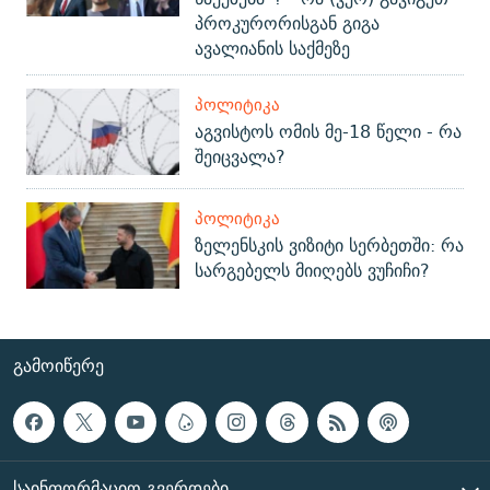
პროკურორისგან გიგა
ავალიანის საქმეზე
ᲞᲝᲚᲘᲢᲘᲙᲐ
აგვისტოს ომის მე-18 წელი - რა
შეიცვალა?
ᲞᲝᲚᲘᲢᲘᲙᲐ
ზელენსკის ვიზიტი სერბეთში: რა
სარგებელს მიიღებს ვუჩიჩი?
ᲒᲐᲛᲝᲘᲬᲔᲠᲔ
ᲡᲐᲘᲜᲤᲝᲠᲛᲐᲪᲘᲝ ᲒᲕᲔᲠᲓᲔᲑᲘ