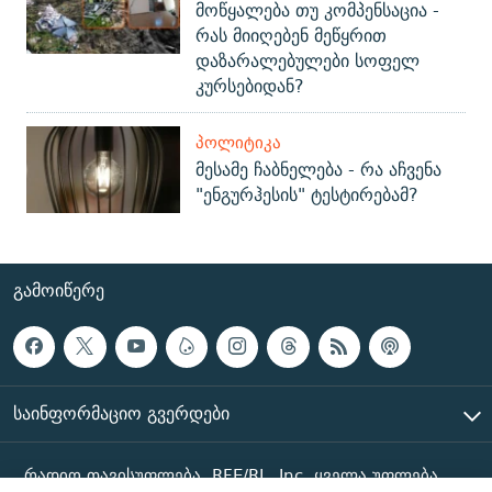
მოწყალება თუ კომპენსაცია -
რას მიიღებენ მეწყრით
დაზარალებულები სოფელ
კურსებიდან?
ᲞᲝᲚᲘᲢᲘᲙᲐ
მესამე ჩაბნელება - რა აჩვენა
"ენგურჰესის" ტესტირებამ?
ᲒᲐᲛᲝᲘᲬᲔᲠᲔ
ᲡᲐᲘᲜᲤᲝᲠᲛᲐᲪᲘᲝ ᲒᲕᲔᲠᲓᲔᲑᲘ
რადიო თავისუფლება, RFE/RL, Inc. ყველა უფლება