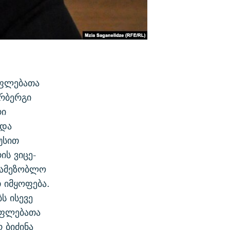
უფლებათა
არბერგი
რი
 და
უსით
ის ვიცე-
სამეზობლო
 იმყოფება.
ს ისევე
უფლებათა
 ბიძინა