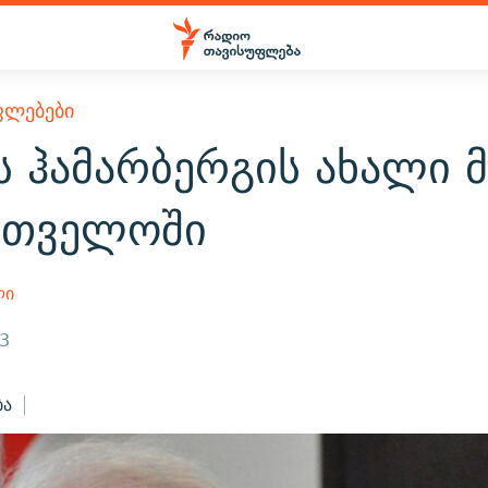
ᲤᲚᲔᲑᲔᲑᲘ
 ჰამარბერგის ახალი მ
რთველოში
ლი
13
ბა