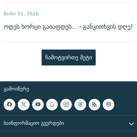
ᲛᲐᲘᲡᲘ 01, 2026
ოდეს ხორცი გაიაფდეს... - განკითხვის დღე!
ჩამოტვირთე მეტი
ᲒᲐᲛᲝᲘᲬᲔᲠᲔ
ᲡᲐᲘᲜᲤᲝᲠᲛᲐᲪᲘᲝ ᲒᲕᲔᲠᲓᲔᲑᲘ