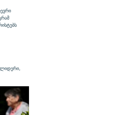
რ
ბევრი
გრამ
რისტებს
 ლიდერი,