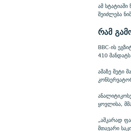
ამ სტატიაში
შეიძლება ნიშ
რამ გამ
BBC-ის ეგზი
410 მანდატს
ამაზე მეტი 
კონსერვატორ
ანალიტიკოსე
ყოვლისა, მმ
„აშკარად ფ
მთავარი საკ