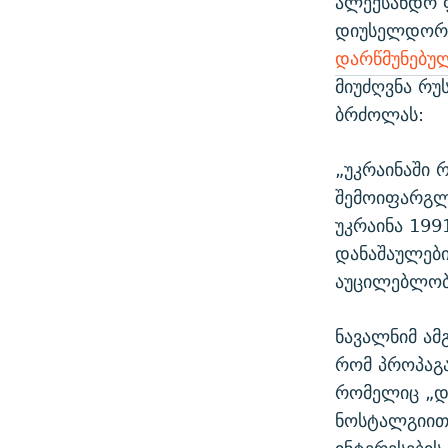
ალექსანდრ 
დიუსელდორფი
დარწმუნებუ
მიუძღვნა რუ
ბრძოლას:
„უკრაინაში 
შემოიფარგლ
უკრაინა 199
დანაშაულები
აუცილებლობ
ნავალნიმ ამ
რომ პროპაგ
რომელიც „დი
ნოსტალგიითა
ინტერესების