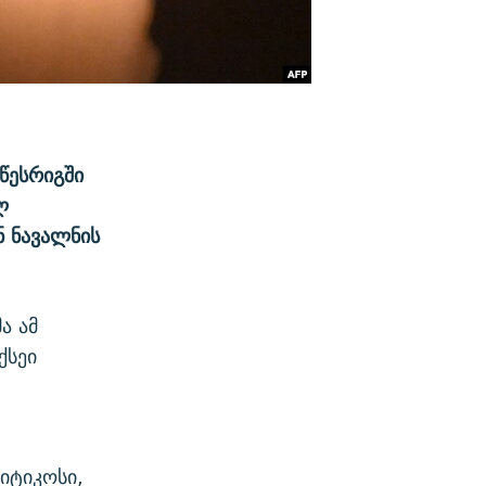
წესრიგში
ლ
ნ ნავალნის
ა ამ
ქსეი
იტიკოსი,