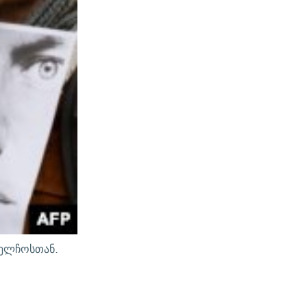
აელჩოსთან.