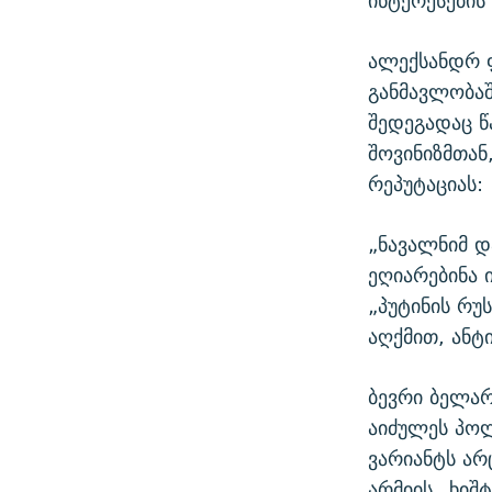
ალექსანდრ 
განმავლობაშ
შედეგადაც 
შოვინიზმთან
რეპუტაციას:
„ნავალნიმ დ
ეღიარებინა ი
„პუტინის რუ
აღქმით, ანტ
ბევრი ბელარ
აიძულეს პოლ
ვარიანტს არ
არმიის „ხიშ