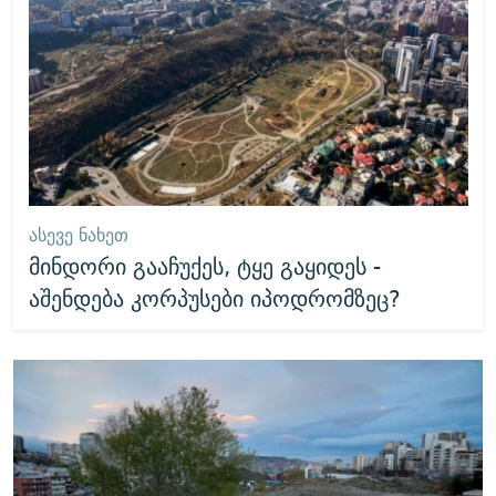
ᲐᲡᲔᲕᲔ ᲜᲐᲮᲔᲗ
მინდორი გააჩუქეს, ტყე გაყიდეს -
აშენდება კორპუსები იპოდრომზეც?