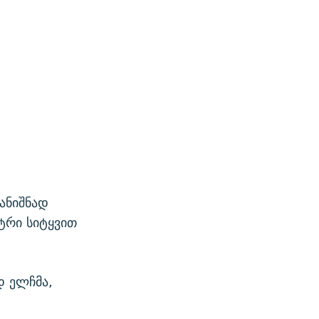
ანიშნად
ტრი სიტყვით
დ ელჩმა,