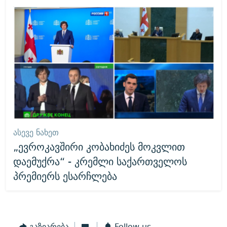
ᲐᲡᲔᲕᲔ ᲜᲐᲮᲔᲗ
„ევროკავშირი კობახიძეს მოკვლით
დაემუქრა“ - კრემლი საქართველოს
პრემიერს ესარჩლება
გაზიარება
Follow us