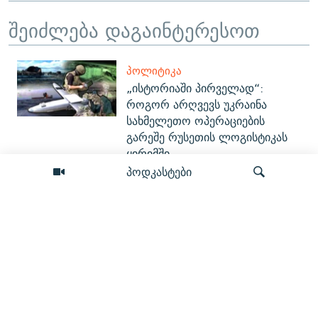
შეიძლება დაგაინტერესოთ
ᲞᲝᲚᲘᲢᲘᲙᲐ
„ისტორიაში პირველად“:
როგორ არღვევს უკრაინა
სახმელეთო ოპერაციების
გარეშე რუსეთის ლოგისტიკას
ყირიმში
პოდკასტები
ᲞᲝᲚᲘᲢᲘᲙᲐ
რას აჩვენებს ქოლ-ცენტრებზე
"მონიტორის" გამოძიება და რას
ამბობს პროკურატურა
ძიება
ᲡᲐᲖᲝᲒᲐᲓᲝᲔᲑᲐ
უარი ტაძარში დასვენებაზე