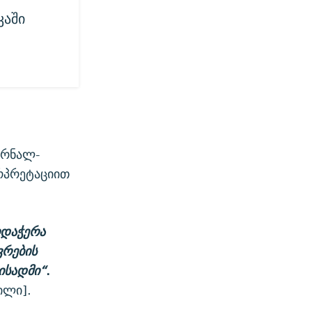
კაში
ურნალ-
რპრეტაციით
რდაჭერა
ვრების
ისადმი“
.
ილი].