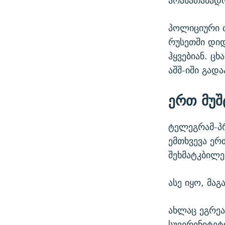
არასათანად
პოლიციური 
რუსეთში დიდ
ჰყვებიან. ც
აშშ-იში გადა
ერთ მუ
ტელეგრამ-პრ
ემთხვევა ერ
შეხმატკბილე
ასე იყო, მა
ახლაც ეგრეა
სუვერენიტეტ