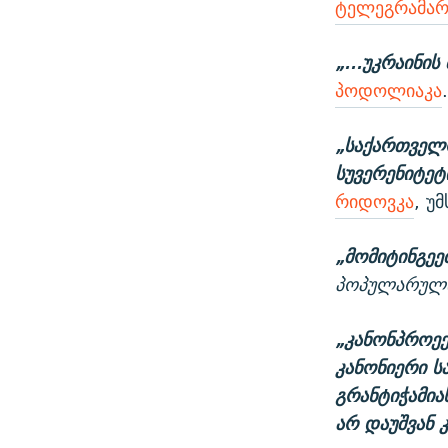
ტელეგრამარ
„...უკრაინის
პოდოლიაკა
„საქართველო
სუვერენიტეტ
რიდოვკა
, უ
„მომიტინგეე
პოპულარული
„კანონპროექ
კანონიერი ს
გრანტიჭამიას
არ დაუშვან 