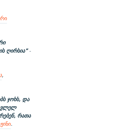
ური
რი
ის ღირსია”
-
ა
,
ბს ჯოხს, და
სავლელ
ურებენ, რათა
ჟინი
.