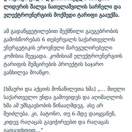
ᲒᲐᲛᲝᲘᲬᲔᲠᲔ
ლიდერის შალვა ნათელაშვილის სარჩელი და
ᲛᲝᲚᲐᲞᲐᲠᲐᲙᲔ ᲢᲔᲥᲡᲢᲔᲑᲘ
ᲩᲔᲛᲘ ᲡᲘᲙᲕᲓᲘᲚᲘᲡ ᲛᲘᲖᲔᲖᲘᲐ COVID-19
ელექტროენერგიის მოქმედი ტარიფი გააუქმა.
ᲨᲘᲜ - ᲣᲪᲮᲝᲔᲗᲨᲘ
11 ᲬᲔᲚᲘ - 11 ᲐᲛᲑᲐᲕᲘ
ᲚᲘᲢᲔᲠᲐᲢᲣᲠᲣᲚᲘ ᲬᲐᲮᲜᲐᲒᲔᲑᲘ
ᲡᲐᲞᲐᲠᲚᲐᲛᲔᲜᲢᲝ ᲐᲠᲩᲔᲕᲜᲔᲑᲘᲡ ᲘᲡᲢᲝᲠᲘᲐ
ამ გადაწყვეტილებით შექმნილი გაუგებრობის
ᲐᲛᲔᲠᲘᲙᲣᲚᲘ ᲛᲝᲗᲮᲠᲝᲑᲐ
ᲑᲐᲕᲨᲕᲔᲑᲘ ᲞᲠᲝᲡᲢᲘᲢᲣᲪᲘᲐᲨᲘ - ᲐᲛᲝᲣᲗᲥᲛᲔᲚᲘ ᲐᲛᲑᲐᲕᲘ
გამოსწორებას 6 თებერვალს საქართველოს
რთე/რთ-ის ყველა საიტი
ენერგეტიკის ეროვნული მარეგულირებელი
ᲘᲛᲞᲔᲠᲘᲐ ᲓᲐ ᲠᲐᲓᲘᲝ
5 ᲐᲛᲑᲐᲕᲘ - 20 ᲘᲕᲜᲘᲡᲡ ᲓᲐᲨᲐᲕᲔᲑᲣᲚᲔᲑᲘ
კომისია შეეცადა. კომისიამ ელექტროენერგიის
ᲐᲒᲕᲘᲡᲢᲝᲡ ᲝᲛᲘ
ტარიფის შემცირების პროექტის საჯარო
ПРИВЕТ ᲙᲣᲚᲢᲣᲠᲐ
განხილვა მოაწყო.
[ხმაური და აქციის მონაწილეთა ხმა] „... მთელი
საქართველო უნდა გამოვიდეს და აღიმაღლოს
ხმა ამ უმსგავსობის წინააღმდეგ. ასე არ
შეიძლება. კი, ბატონო, თუ 6-მდე დაიყვანენ,
კიდევ რაღაცას გავიჭირვებთ და რაღაცას
გადავიხდით..."