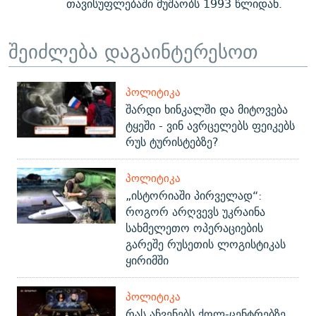
თავისუფლებაში მუშაობს 1993 წლიდან.
შეიძლება დაგაინტერესოთ
ᲞᲝᲚᲘᲢᲘᲙᲐ
შარდი ხინკალში და მიტოვება
ტყეში - ვინ ავრცელებს ფეიკებს
რუს ტურისტებზე?
ᲞᲝᲚᲘᲢᲘᲙᲐ
„ისტორიაში პირველად“:
როგორ არღვევს უკრაინა
სახმელეთო ოპერაციების
გარეშე რუსეთის ლოგისტიკას
ყირიმში
ᲞᲝᲚᲘᲢᲘᲙᲐ
რას აჩვენებს ქოლ-ცენტრებზე