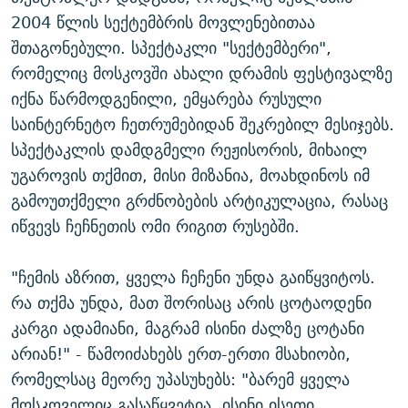
ᲒᲐᲛᲝᲘᲬᲔᲠᲔ
ᲛᲝᲚᲐᲞᲐᲠᲐᲙᲔ ᲢᲔᲥᲡᲢᲔᲑᲘ
ᲩᲔᲛᲘ ᲡᲘᲙᲕᲓᲘᲚᲘᲡ ᲛᲘᲖᲔᲖᲘᲐ COVID-19
2004 წლის სექტემბრის მოვლენებითაა
შთაგონებული. სპექტაკლი "სექტემბერი",
ᲨᲘᲜ - ᲣᲪᲮᲝᲔᲗᲨᲘ
11 ᲬᲔᲚᲘ - 11 ᲐᲛᲑᲐᲕᲘ
რომელიც მოსკოვში ახალი დრამის ფესტივალზე
ᲚᲘᲢᲔᲠᲐᲢᲣᲠᲣᲚᲘ ᲬᲐᲮᲜᲐᲒᲔᲑᲘ
ᲡᲐᲞᲐᲠᲚᲐᲛᲔᲜᲢᲝ ᲐᲠᲩᲔᲕᲜᲔᲑᲘᲡ ᲘᲡᲢᲝᲠᲘᲐ
იქნა წარმოდგენილი, ემყარება რუსული
ᲐᲛᲔᲠᲘᲙᲣᲚᲘ ᲛᲝᲗᲮᲠᲝᲑᲐ
ᲑᲐᲕᲨᲕᲔᲑᲘ ᲞᲠᲝᲡᲢᲘᲢᲣᲪᲘᲐᲨᲘ - ᲐᲛᲝᲣᲗᲥᲛᲔᲚᲘ ᲐᲛᲑᲐᲕᲘ
საინტერნეტო ჩეთრუმებიდან შეკრებილ მესიჯებს.
რთე/რთ-ის ყველა საიტი
სპექტაკლის დამდგმელი რეჟისორის, მიხაილ
ᲘᲛᲞᲔᲠᲘᲐ ᲓᲐ ᲠᲐᲓᲘᲝ
5 ᲐᲛᲑᲐᲕᲘ - 20 ᲘᲕᲜᲘᲡᲡ ᲓᲐᲨᲐᲕᲔᲑᲣᲚᲔᲑᲘ
უგაროვის თქმით, მისი მიზანია, მოახდინოს იმ
ᲐᲒᲕᲘᲡᲢᲝᲡ ᲝᲛᲘ
გამოუთქმელი გრძნობების არტიკულაცია, რასაც
ПРИВЕТ ᲙᲣᲚᲢᲣᲠᲐ
იწვევს ჩეჩნეთის ომი რიგით რუსებში.
"ჩემის აზრით, ყველა ჩეჩენი უნდა გაიწყვიტოს.
რა თქმა უნდა, მათ შორისაც არის ცოტაოდენი
კარგი ადამიანი, მაგრამ ისინი ძალზე ცოტანი
არიან!" - წამოიძახებს ერთ-ერთი მსახიობი,
რომელსაც მეორე უპასუხებს: "ბარემ ყველა
მოსკოველიც გასაწყვეტია, ისინი ისეთი