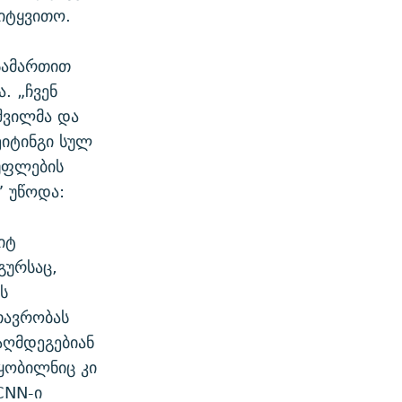
იტყვითო.
სამართით
. „ჩვენ
აშვილმა და
ეიტინგი სულ
სუფლების
” უწოდა:
იტ
გურსაც,
ს
თავრობას
აღმდეგებიან
ყობილნიც კი
CNN-ი