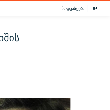
პოდკასტები
იშის