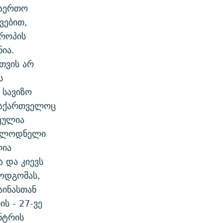
საერთო
ვებით,
ვროპის
ნია.
თვის არ
ს
 სავიზო
 საქართველოც
წეულია
ოსალოდნელი
ლია
 და კიევს
ოდგომას,
აინასთან
ს - 27-ვე
ენტრის