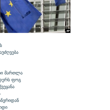
ს
აუძღვება
ბი მართლა
ნდერს ფოგ
ქვეყანა
ა
ანვრიდან
დიდი