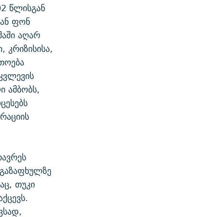
02 წლისგან
მან ფონ
მაში აღარ
, კრიზისისა,
რთოება
კვლევის
ი ამბობს,
ოცესებს
გრაციის
თავრეს
 გაზაფხულზე
აც, თუკი
ქცევს.
ვსად,