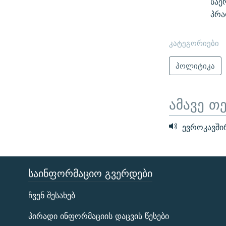
საე
პრა
კატეგორიები
პოლიტიკა
ამავე თ
ევროკავშირ
ᲡᲐᲘᲜᲤᲝᲠᲛᲐᲪᲘᲝ ᲒᲕᲔᲠᲓᲔᲑᲘ
ЭХО КАВКАЗА
ჩვენ შესახებ
ᲒᲐᲛᲝᲘᲬᲔᲠᲔ
პირადი ინფორმაციის დაცვის წესები