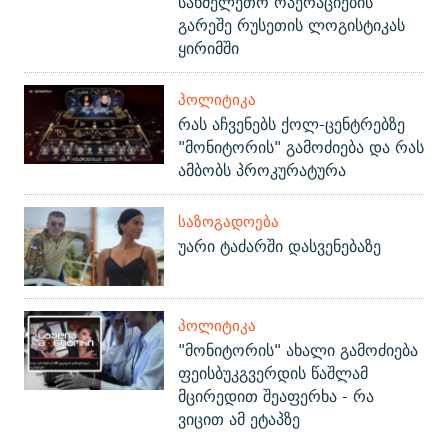
სახმელეთო ოპერაციების
გარეშე რუსეთის ლოგისტიკას
ყირიმში
ᲞᲝᲚᲘᲢᲘᲙᲐ
რას აჩვენებს ქოლ-ცენტრებზე
"მონიტორის" გამოძიება და რას
ამბობს პროკურატურა
ᲡᲐᲖᲝᲒᲐᲓᲝᲔᲑᲐ
უარი ტაძარში დასვენებაზე
ᲞᲝᲚᲘᲢᲘᲙᲐ
"მონიტორის" ახალი გამოძიება
ფეისბუკგვერდის წაშლამ
მცირედით შეაფერხა - რა
ვიცით ამ ეტაპზე