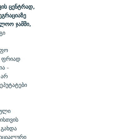
ის ცენტრად,
ეგრაციაზე
ოლოო ჯამში,
გი
იფო
, ფრიად
ა -
 არ
ეპუტატები
რული
ისთვის
 გახდა
ფიციალური