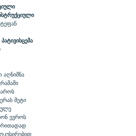
ციული
ნსტრუქციული
 შტეფან
პატივისცემა
ი
თ აღნიშნა
რამაში
მაროს
ჭერას მეტი
იულე
იონ ევროს
ძირითადად
ფოკუსირებით