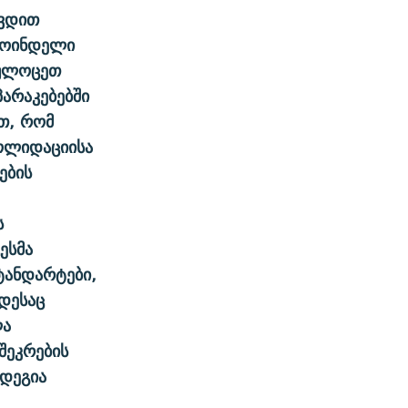
ხვდით
როინდელი
ვულოცეთ
პარაკებებში
ით, რომ
სოლიდაციისა
ების
ს
ესმა
ანდარტები,
ოდესაც
ლა
შეკრების
ადეგია