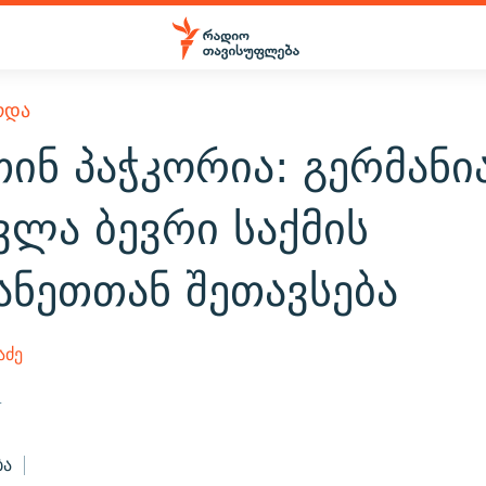
ᲠᲓᲐ
ინ პაჭკორია: გერმანი
ვლა ბევრი საქმის
ანეთთან შეთავსება
აძე
4
ბა