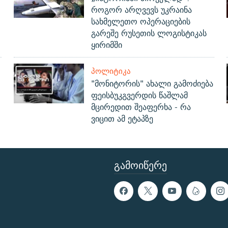
როგორ არღვევს უკრაინა
სახმელეთო ოპერაციების
გარეშე რუსეთის ლოგისტიკას
ყირიმში
ᲞᲝᲚᲘᲢᲘᲙᲐ
"მონიტორის" ახალი გამოძიება
ფეისბუკგვერდის წაშლამ
მცირედით შეაფერხა - რა
ვიცით ამ ეტაპზე
ᲒᲐᲛᲝᲘᲬᲔᲠᲔ