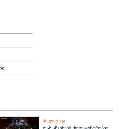
რი
ᲞᲝᲚᲘᲢᲘᲙᲐ
რას აჩვენებს ქოლ-ცენტრებზე