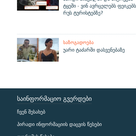
ტყეში - ვინ ავრცელებს ფეიკებს
რუს ტურისტებზე?
ᲡᲐᲖᲝᲒᲐᲓᲝᲔᲑᲐ
უარი ტაძარში დასვენებაზე
ᲡᲐᲘᲜᲤᲝᲠᲛᲐᲪᲘᲝ ᲒᲕᲔᲠᲓᲔᲑᲘ
ЭХО КАВКАЗА
ჩვენ შესახებ
ᲒᲐᲛᲝᲘᲬᲔᲠᲔ
პირადი ინფორმაციის დაცვის წესები