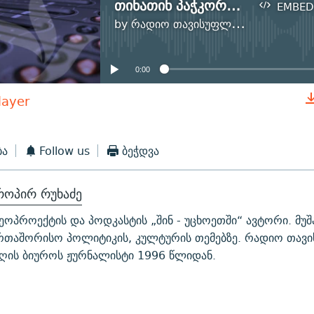
თინათინ პაჭკორია: გერმანიამ მასწავლა ბევრი საქმის ერთმანეთთან შეთავსება
EMBED
by
რადიო თავისუფლება
No media source currently available
0:00
layer
EMBED
ბა
Follow us
ბეჭდვა
როპირ რუხაძე
ეოპროექტის და პოდკასტის „შინ - უცხოეთში“ ავტორი. მუშ
რთაშორისო პოლიტიკის, კულტურის თემებზე. რადიო თავ
ღის ბიუროს ჟურნალისტი 1996 წლიდან.