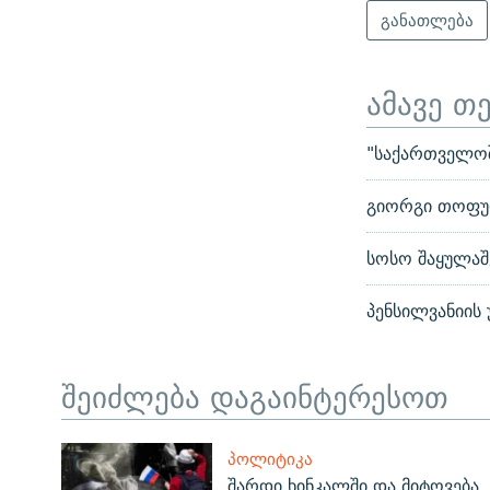
განათლება
ამავე თ
"საქართველოშ
გიორგი თოფურ
სოსო შაყულაშ
პენსილვანიის
შეიძლება დაგაინტერესოთ
ᲞᲝᲚᲘᲢᲘᲙᲐ
შარდი ხინკალში და მიტოვება