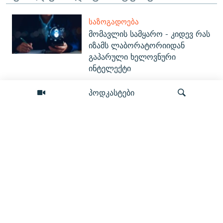
ᲡᲐᲖᲝᲒᲐᲓᲝᲔᲑᲐ
მომავლის სამყარო - კიდევ რას
იზამს ლაბორატორიიდან
გაპარული ხელოვნური
ინტელექტი
პოდკასტები
ᲞᲝᲚᲘᲢᲘᲙᲐ
“პუტინი არის ბანდიტი... თუკი
მხარს უჭერ, უნდა
დასანქცირდე” - სენატორი რიკ
სკოტი
ძიება
ᲞᲝᲚᲘᲢᲘᲙᲐ
რით მტკიცდება „დანაშაულის
წაქეზება“? - რა (ვერ) გავიგეთ
პროკურორისგან გიგა
ავალიანის საქმეზე