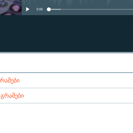
0:00
ᲠᲐᲛᲔᲑᲘ
ᲒᲠᲐᲛᲔᲑᲘ