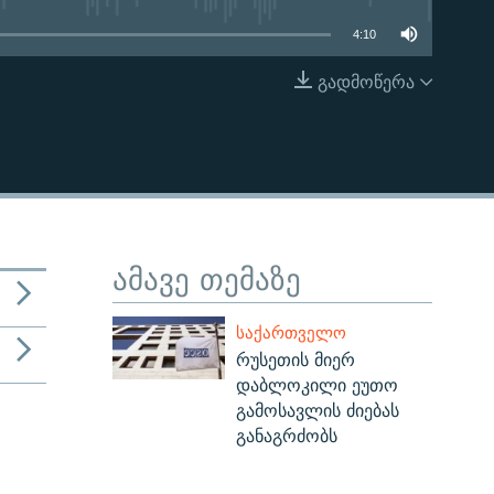
4:10
გადმოწერა
EMBED
ამავე თემაზე
ᲡᲐᲥᲐᲠᲗᲕᲔᲚᲝ
რუსეთის მიერ
დაბლოკილი ეუთო
გამოსავლის ძიებას
განაგრძობს