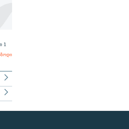
ი 1
იზოდი