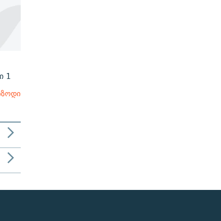
ი 1
იზოდი