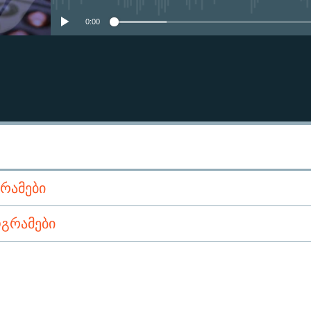
0:00
ᲠᲐᲛᲔᲑᲘ
ᲒᲠᲐᲛᲔᲑᲘ