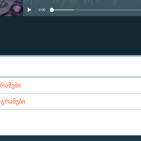
0:00
ᲠᲐᲛᲔᲑᲘ
ᲒᲠᲐᲛᲔᲑᲘ