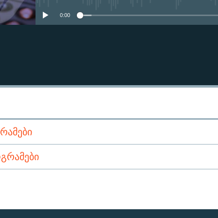
0:00
ᲠᲐᲛᲔᲑᲘ
ᲒᲠᲐᲛᲔᲑᲘ