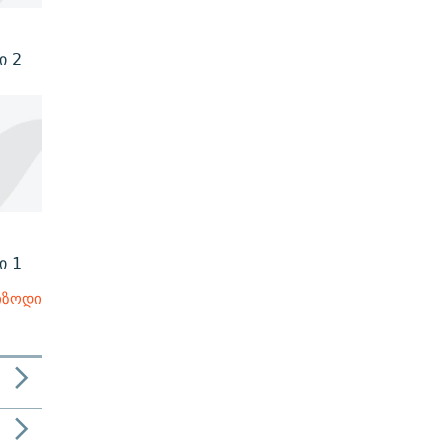
ი 2
ი 1
იზოდი