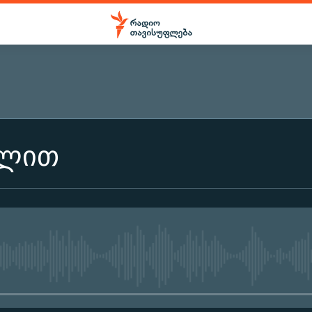
ილით
No media source currently ava