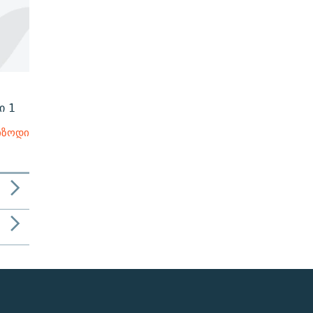
ი 1
იზოდი