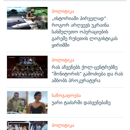
ᲞᲝᲚᲘᲢᲘᲙᲐ
„ისტორიაში პირველად“:
როგორ არღვევს უკრაინა
სახმელეთო ოპერაციების
გარეშე რუსეთის ლოგისტიკას
ყირიმში
ᲞᲝᲚᲘᲢᲘᲙᲐ
რას აჩვენებს ქოლ-ცენტრებზე
"მონიტორის" გამოძიება და რას
ამბობს პროკურატურა
ᲡᲐᲖᲝᲒᲐᲓᲝᲔᲑᲐ
უარი ტაძარში დასვენებაზე
ᲞᲝᲚᲘᲢᲘᲙᲐ