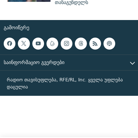
თანაგუნდელს
ᲒᲐᲛᲝᲘᲬᲔᲠᲔ
ᲡᲐᲘᲜᲤᲝᲠᲛᲐᲪᲘᲝ ᲒᲕᲔᲠᲓᲔᲑᲘ
რადიო თავისუფლება, RFE/RL, Inc. ყველა უფლება
დაცულია