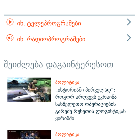
ᲘᲮ. ᲢᲔᲚᲔᲞᲠᲝᲒᲠᲐᲛᲔᲑᲘ
ᲘᲮ. ᲠᲐᲓᲘᲝᲞᲠᲝᲒᲠᲐᲛᲔᲑᲘ
შეიძლება დაგაინტერესოთ
ᲞᲝᲚᲘᲢᲘᲙᲐ
„ისტორიაში პირველად“:
როგორ არღვევს უკრაინა
სახმელეთო ოპერაციების
გარეშე რუსეთის ლოგისტიკას
ყირიმში
ᲞᲝᲚᲘᲢᲘᲙᲐ