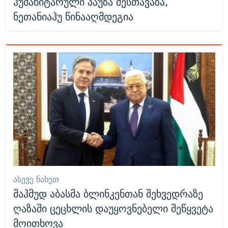
ჰუმანიტარული პაუზა შესთავაზა,
ნეთანიაჰუ წინააღმდეგია
ᲐᲡᲔᲕᲔ ᲜᲐᲮᲔᲗ
მაჰმუდ აბასმა ბლინკენთან შეხვედრაზე
ღაზაში ცეცხლის დაუყოვნებელი შეწყვეტა
მოითხოვა