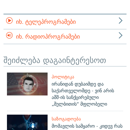
ᲘᲮ. ᲢᲔᲚᲔᲞᲠᲝᲒᲠᲐᲛᲔᲑᲘ
ᲘᲮ. ᲠᲐᲓᲘᲝᲞᲠᲝᲒᲠᲐᲛᲔᲑᲘ
შეიძლება დაგაინტერესოთ
ᲞᲝᲚᲘᲢᲘᲙᲐ
ირანიდან დუბაიმდე და
საქართველომდე - ვინ არის
აშშ-ის სანქცირებული
„შელბითის“ მფლობელი
ᲡᲐᲖᲝᲒᲐᲓᲝᲔᲑᲐ
მომავლის სამყარო - კიდევ რას