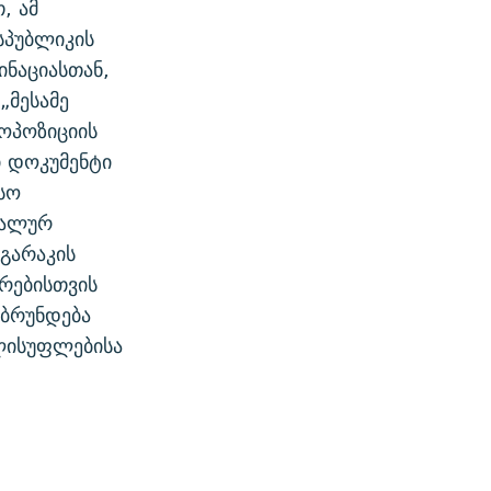
, ამ
სპუბლიკის
ნაციასთან,
„მესამე
ოპოზიციის
ი დოკუმენტი
სო
იალურ
გარაკის
ირებისთვის
უბრუნდება
ელისუფლებისა