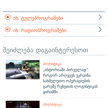
ᲘᲮ. ᲢᲔᲚᲔᲞᲠᲝᲒᲠᲐᲛᲔᲑᲘ
ᲘᲮ. ᲠᲐᲓᲘᲝᲞᲠᲝᲒᲠᲐᲛᲔᲑᲘ
შეიძლება დაგაინტერესოთ
ᲞᲝᲚᲘᲢᲘᲙᲐ
„ისტორიაში პირველად“:
როგორ არღვევს უკრაინა
სახმელეთო ოპერაციების
გარეშე რუსეთის ლოგისტიკას
ყირიმში
ᲞᲝᲚᲘᲢᲘᲙᲐ