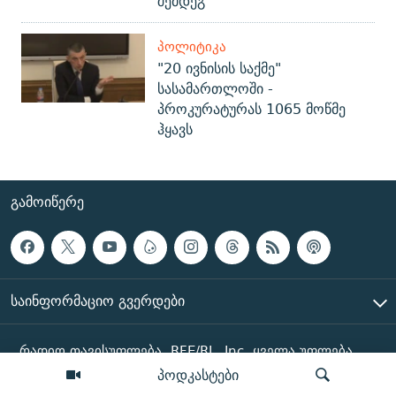
შემდეგ
ᲞᲝᲚᲘᲢᲘᲙᲐ
"20 ივნისის საქმე"
სასამართლოში -
პროკურატურას 1065 მოწმე
ჰყავს
ᲒᲐᲛᲝᲘᲬᲔᲠᲔ
ᲡᲐᲘᲜᲤᲝᲠᲛᲐᲪᲘᲝ ᲒᲕᲔᲠᲓᲔᲑᲘ
რადიო თავისუფლება, RFE/RL, Inc. ყველა უფლება
დაცულია
პოდკასტები