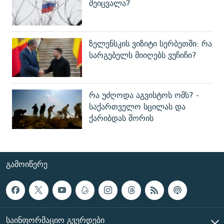
შეიცვალა?
ზელენსკის ვიზიტი სერბეთში: რა
სარგებელს მიიღებს ვუჩიჩი?
რა უძღოდა აგვისტოს ომს? -
საქართველო სცილას და
ქარიბდას შორის
ᲒᲐᲛᲝᲘᲬᲔᲠᲔ
ᲡᲐᲘᲜᲤᲝᲠᲛᲐᲪᲘᲝ ᲒᲕᲔᲠᲓᲔᲑᲘ