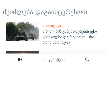
შეიძლება დაგაინტერესოთ
ᲞᲝᲚᲘᲢᲘᲙᲐ
თბილისის განცხადებების ექო
ცხინვალსა და რუსეთში - რა
არის სარისკო?
ᲞᲝᲚᲘᲢᲘᲙᲐ
პოდკასტები
ირანიდან დუბაიმდე და
საქართველომდე - ვინ არის
აშშ-ის სანქცირებული
„შელბითის“ მფლობელი
ძიება
ᲡᲐᲖᲝᲒᲐᲓᲝᲔᲑᲐ
მომავლის სამყარო - კიდევ რას
იზამს ლაბორატორიიდან
გაპარული ხელოვნური