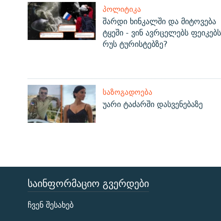
ᲞᲝᲚᲘᲢᲘᲙᲐ
შარდი ხინკალში და მიტოვება
ტყეში - ვინ ავრცელებს ფეიკებს
რუს ტურისტებზე?
ᲡᲐᲖᲝᲒᲐᲓᲝᲔᲑᲐ
უარი ტაძარში დასვენებაზე
ᲡᲐᲘᲜᲤᲝᲠᲛᲐᲪᲘᲝ ᲒᲕᲔᲠᲓᲔᲑᲘ
ЭХО КАВКАЗА
ჩვენ შესახებ
ᲒᲐᲛᲝᲘᲬᲔᲠᲔ