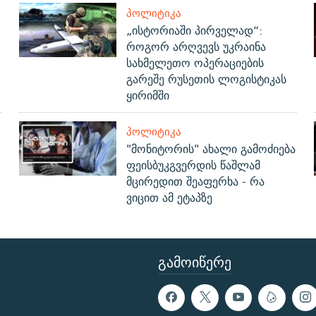
ᲞᲝᲚᲘᲢᲘᲙᲐ
„ისტორიაში პირველად“:
როგორ არღვევს უკრაინა
სახმელეთო ოპერაციების
გარეშე რუსეთის ლოგისტიკას
ყირიმში
ᲞᲝᲚᲘᲢᲘᲙᲐ
"მონიტორის" ახალი გამოძიება
ფეისბუკგვერდის წაშლამ
მცირედით შეაფერხა - რა
ვიცით ამ ეტაპზე
ᲒᲐᲛᲝᲘᲬᲔᲠᲔ