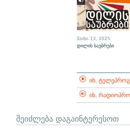
ᲛᲐᲘᲡᲘ 13, 2025
დილის საუბრები
ᲘᲮ. ᲢᲔᲚᲔᲞᲠᲝᲒ
ᲘᲮ. ᲠᲐᲓᲘᲝᲞᲠᲝ
შეიძლება დაგაინტერესოთ