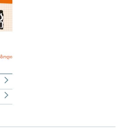
იზოდი