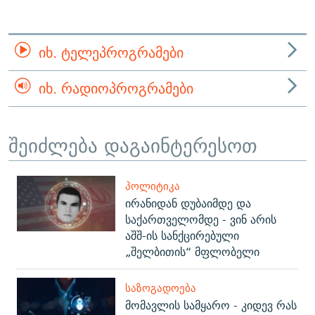
ᲘᲮ. ᲢᲔᲚᲔᲞᲠᲝᲒᲠᲐᲛᲔᲑᲘ
ᲘᲮ. ᲠᲐᲓᲘᲝᲞᲠᲝᲒᲠᲐᲛᲔᲑᲘ
შეიძლება დაგაინტერესოთ
ᲞᲝᲚᲘᲢᲘᲙᲐ
ირანიდან დუბაიმდე და
საქართველომდე - ვინ არის
აშშ-ის სანქცირებული
„შელბითის“ მფლობელი
ᲡᲐᲖᲝᲒᲐᲓᲝᲔᲑᲐ
მომავლის სამყარო - კიდევ რას