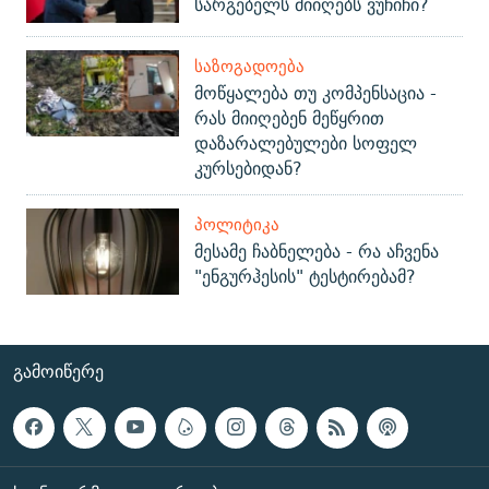
სარგებელს მიიღებს ვუჩიჩი?
ᲡᲐᲖᲝᲒᲐᲓᲝᲔᲑᲐ
მოწყალება თუ კომპენსაცია -
რას მიიღებენ მეწყრით
დაზარალებულები სოფელ
კურსებიდან?
ᲞᲝᲚᲘᲢᲘᲙᲐ
მესამე ჩაბნელება - რა აჩვენა
"ენგურჰესის" ტესტირებამ?
ᲒᲐᲛᲝᲘᲬᲔᲠᲔ