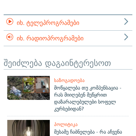
ᲘᲮ. ᲢᲔᲚᲔᲞᲠᲝᲒᲠᲐᲛᲔᲑᲘ
ᲘᲮ. ᲠᲐᲓᲘᲝᲞᲠᲝᲒᲠᲐᲛᲔᲑᲘ
შეიძლება დაგაინტერესოთ
ᲡᲐᲖᲝᲒᲐᲓᲝᲔᲑᲐ
მოწყალება თუ კომპენსაცია -
რას მიიღებენ მეწყრით
დაზარალებულები სოფელ
კურსებიდან?
ᲞᲝᲚᲘᲢᲘᲙᲐ
მესამე ჩაბნელება - რა აჩვენა