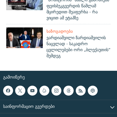
ფეისბუკგვერდის წაშლამ
მცირედით შეაფერხა - რა
ვიცით ამ ეტაპზე
ᲡᲐᲖᲝᲒᲐᲓᲝᲔᲑᲐ
ვარდიაშვილი ზარდიაშვილის
ნაცვლად - საკადრო
ცვლილებები ორი „ბლექაუთის“
შემდეგ
ᲒᲐᲛᲝᲘᲬᲔᲠᲔ
ᲡᲐᲘᲜᲤᲝᲠᲛᲐᲪᲘᲝ ᲒᲕᲔᲠᲓᲔᲑᲘ