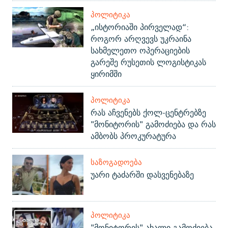
ᲞᲝᲚᲘᲢᲘᲙᲐ
„ისტორიაში პირველად“:
როგორ არღვევს უკრაინა
სახმელეთო ოპერაციების
გარეშე რუსეთის ლოგისტიკას
ყირიმში
ᲞᲝᲚᲘᲢᲘᲙᲐ
რას აჩვენებს ქოლ-ცენტრებზე
"მონიტორის" გამოძიება და რას
ამბობს პროკურატურა
ᲡᲐᲖᲝᲒᲐᲓᲝᲔᲑᲐ
უარი ტაძარში დასვენებაზე
ᲞᲝᲚᲘᲢᲘᲙᲐ
"მონიტორის" ახალი გამოძიება