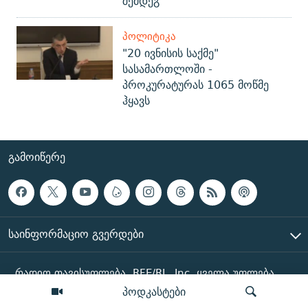
შემდეგ
ᲞᲝᲚᲘᲢᲘᲙᲐ
"20 ივნისის საქმე"
სასამართლოში -
პროკურატურას 1065 მოწმე
ჰყავს
ᲒᲐᲛᲝᲘᲬᲔᲠᲔ
ᲡᲐᲘᲜᲤᲝᲠᲛᲐᲪᲘᲝ ᲒᲕᲔᲠᲓᲔᲑᲘ
რადიო თავისუფლება, RFE/RL, Inc. ყველა უფლება
დაცულია
პოდკასტები