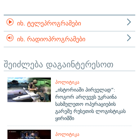
ᲘᲮ. ᲢᲔᲚᲔᲞᲠᲝᲒᲠᲐᲛᲔᲑᲘ
ᲘᲮ. ᲠᲐᲓᲘᲝᲞᲠᲝᲒᲠᲐᲛᲔᲑᲘ
შეიძლება დაგაინტერესოთ
ᲞᲝᲚᲘᲢᲘᲙᲐ
„ისტორიაში პირველად“:
როგორ არღვევს უკრაინა
სახმელეთო ოპერაციების
გარეშე რუსეთის ლოგისტიკას
ყირიმში
ᲞᲝᲚᲘᲢᲘᲙᲐ